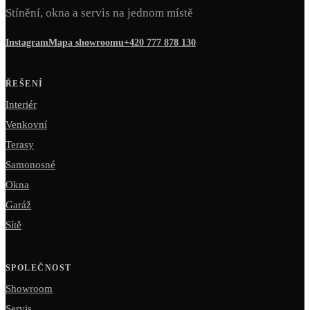
Stínění, okna a servis na jednom místě
Instagram
Mapa showroomu
+420 777 878 130
ŘEŠENÍ
Interiér
Venkovní
Terasy
Samonosné
Okna
Garáž
Sítě
SPOLEČNOST
Showroom
Servis