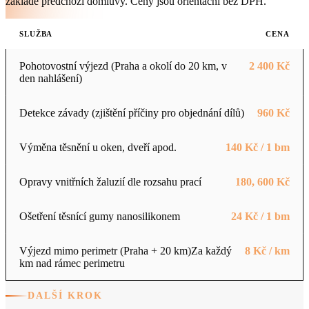
základě předchozí domluvy. Ceny jsou orientační bez DPH.
SLUŽBA
CENA
Pohotovostní výjezd (Praha a okolí do 20 km, v
2 400 Kč
den nahlášení)
Detekce závady (zjištění příčiny pro objednání dílů)
960 Kč
Výměna těsnění u oken, dveří apod.
140 Kč / 1 bm
Opravy vnitřních žaluzií dle rozsahu prací
180, 600 Kč
Ošetření těsnící gumy nanosilikonem
24 Kč / 1 bm
Výjezd mimo perimetr (Praha + 20 km)
Za každý
8 Kč / km
km nad rámec perimetru
DALŠÍ KROK