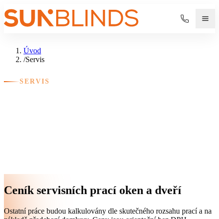
Úvod
/
Servis
SERVIS
Servis a následná péče
Profesionální záruční i pozáruční servis pro stínící techniku,
okna, dveře, garážová vrata a pergoly.
Ceník servisních prací oken a dveří
Ostatní práce budou kalkulovány dle skutečného rozsahu prací a na